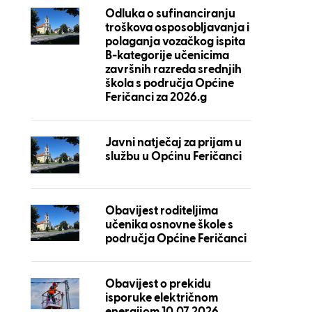
Odluka o sufinanciranju
troškova osposobljavanja i
polaganja vozačkog ispita
B-kategorije učenicima
završnih razreda srednjih
škola s područja Općine
Feričanci za 2026.g
Javni natječaj za prijam u
službu u Općinu Feričanci
Obavijest roditeljima
učenika osnovne škole s
područja Općine Feričanci
Obavijest o prekidu
isporuke električnom