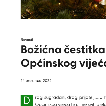
Novosti
Božićna čestitka
Općinskog vijeć
24 prosinca, 2025
ragi sugrađani, dragi prijatelji…. U
D
Općinskog vijeća te u ime svih dje