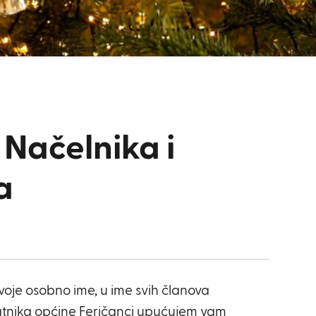
 Načelnika i
a
 svoje osobno ime, u ime svih članova
latnika općine Feričanci upućujem vam