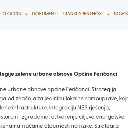
O OPĆINI
DOKUMENTI
TRANSPARENTNOST
NOVOS
tegije zelene urbane obnove Općine Feričanci
ene urbane obnove općine Feričanci. Strategija
ga od značaja za jedinicu lokalne samouprave, koj
lene infrastrukture, integraciju NBS rješenja,
torom i zgradama, ostvarenje ciljeva energetske
jenama i jačanje otpornosti na rizike. Strategija