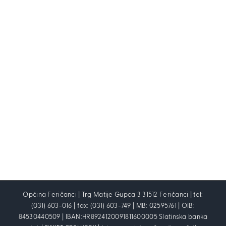
Općina Feričanci | Trg Matije Gupca 3 31512 Feričanci | tel:
(031) 603-016 | fax: (031) 603-749 | MB: 02595761 | OIB:
84530440509 | IBAN:HR8924120091811600005 Slatinska banka