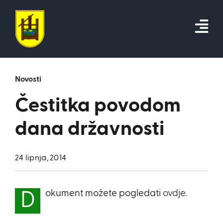
Skip
to
content
Novosti
Čestitka povodom
dana državnosti
24 lipnja, 2014
okument možete pogledati
ovdje.
D