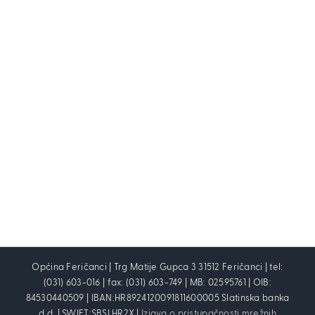
Općina Feričanci | Trg Matije Gupca 3 31512 Feričanci | tel:
(031) 603-016 | fax: (031) 603-749 | MB: 02595761 | OIB:
84530440509 | IBAN:HR8924120091811600005 Slatinska banka
d.d. | SWIFT:SBSLHR2X |
Izjava o pristupačnosti mrežnih