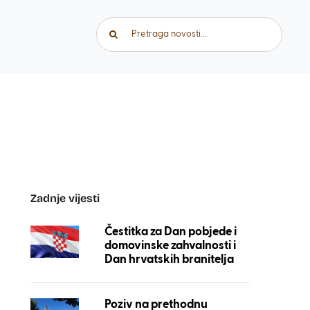
Traži...
Zadnje vijesti
Čestitka za Dan pobjede i
domovinske zahvalnosti i
Dan hrvatskih branitelja
Poziv na prethodnu