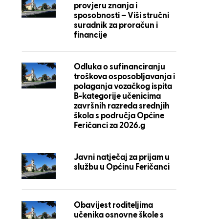
provjeru znanja i
sposobnosti – Viši stručni
suradnik za proračun i
financije
Odluka o sufinanciranju
troškova osposobljavanja i
polaganja vozačkog ispita
B-kategorije učenicima
završnih razreda srednjih
škola s područja Općine
Feričanci za 2026.g
Javni natječaj za prijam u
službu u Općinu Feričanci
Obavijest roditeljima
učenika osnovne škole s