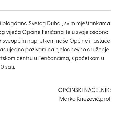
 i blagdana Svetog Duha , svim mještankama
g vijeća Općine Feričanci te u svoje osobno
za sveopćim napretkom naše Općine i rastuće
e Vas ujedno pozivam na cjelodnevno druženje
ortskom centru u Feričancima, s početkom u
0 sati.
OPĆINSKI NAČELNIK:
Marko Knežević,prof