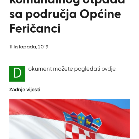
komunalnog otpada
sa područja Općine
Feričanci
11 listopada, 2019
okument možete pogledati
ovdje
.
D
Zadnje vijesti