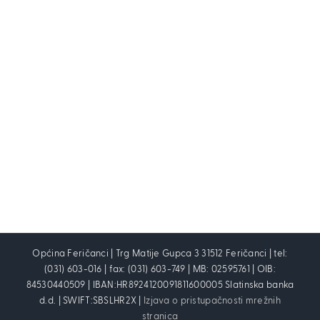
Općina Feričanci | Trg Matije Gupca 3 31512 Feričanci | tel:
(031) 603-016 | fax: (031) 603-749 | MB: 02595761 | OIB:
84530440509 | IBAN:HR8924120091811600005 Slatinska banka
d.d. | SWIFT:SBSLHR2X |
Izjava o pristupačnosti mrežnih
stranica