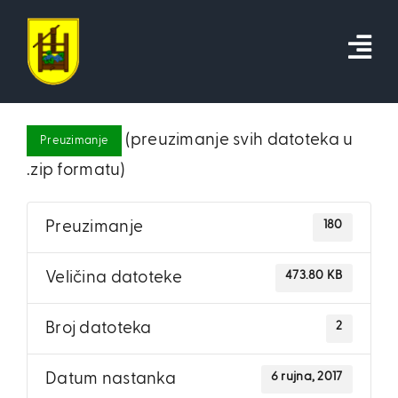
Skip
to
content
(preuzimanje svih datoteka u
Preuzimanje
.zip formatu)
180
Preuzimanje
473.80 KB
Veličina datoteke
2
Broj datoteka
6 rujna, 2017
Datum nastanka