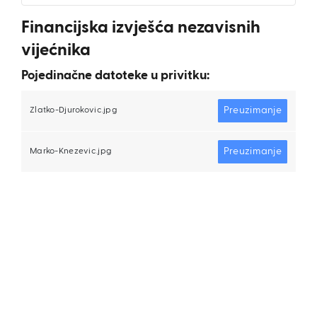
Financijska izvješća nezavisnih
vijećnika
Pojedinačne datoteke u privitku:
Preuzimanje
Zlatko-Djurokovic.jpg
Preuzimanje
Marko-Knezevic.jpg