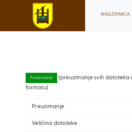
Skip
to
NASLOVNICA
content
(preuzimanje svih datoteka u
Preuzimanje
formatu)
Preuzimanje
Veličina datoteke