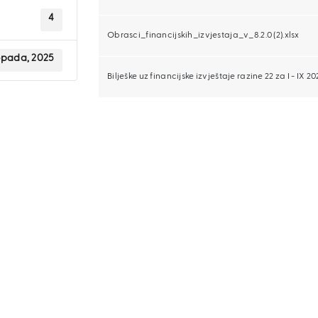
4
Obrasci_financijskih_izvjestaja_v_8.2.0 (2).xlsx
topada, 2025
Bilješke uz financijske izvještaje razine 22 za I - IX 2