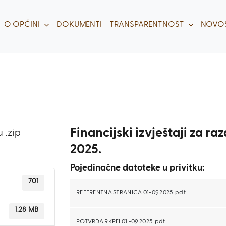
O OPĆINI
DOKUMENTI
TRANSPARENTNOST
NOVOS
Financijski izvještaji za ra
 .zip
2025.
Pojedinačne datoteke u privitku:
701
REFERENTNA STRANICA 01-09.2025..pdf
1.28 MB
POTVRDA RKPFI 01.-09.2025..pdf