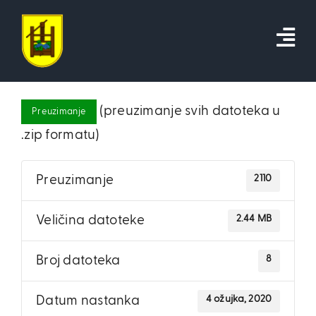
Skip
to
content
(preuzimanje svih datoteka u
Preuzimanje
.zip formatu)
2110
Preuzimanje
2.44 MB
Veličina datoteke
8
Broj datoteka
4 ožujka, 2020
Datum nastanka