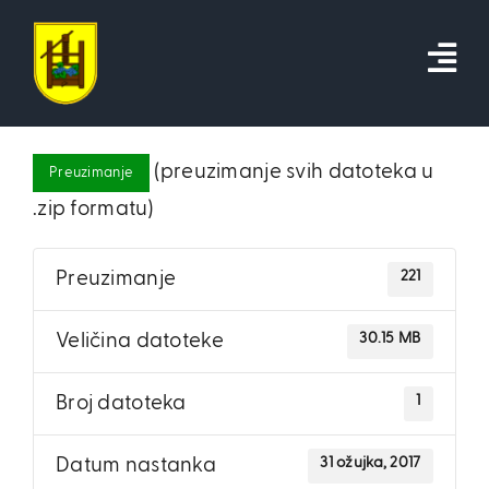
Skip
to
content
(preuzimanje svih datoteka u
Preuzimanje
.zip formatu)
221
Preuzimanje
30.15 MB
Veličina datoteke
1
Broj datoteka
31 ožujka, 2017
Datum nastanka