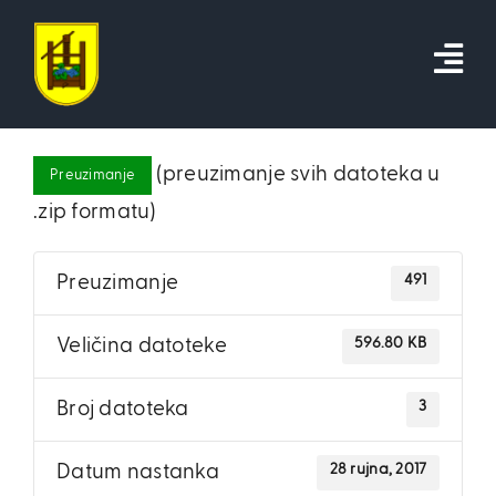
Skip
to
content
(preuzimanje svih datoteka u
Preuzimanje
.zip formatu)
491
Preuzimanje
596.80 KB
Veličina datoteke
3
Broj datoteka
28 rujna, 2017
Datum nastanka