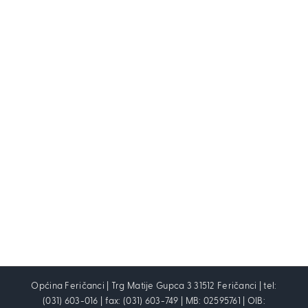
Općina Feričanci | Trg Matije Gupca 3 31512 Feričanci | tel:
(031) 603-016 | fax: (031) 603-749 | MB: 02595761 | OIB: