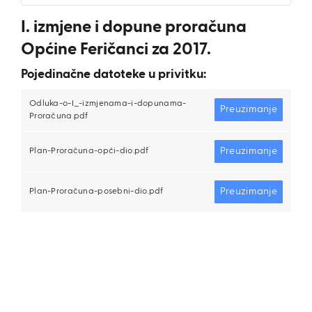
I. izmjene i dopune proračuna
Općine Feričanci za 2017.
Pojedinačne datoteke u privitku:
Odluka-o-I_-izmjenama-i-dopunama-
Preuzimanje
Proračuna.pdf
Preuzimanje
Plan-Proračuna-opći-dio.pdf
Preuzimanje
Plan-Proračuna-posebni-dio.pdf