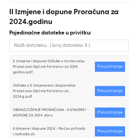
II Izmjene i dopune Proračuna za
2024.godinu
Pojedinačne datoteke u privitku:
II. Izmjene i dopune Odluke o izvršavanju
Preuzimanje
Proračuna Općine Feričanci za 2024.
godinu.pdf
Odluka o II. Izmjenama i dopunama
Preuzimanje
Proračuna Općine Feričanci za
2024.g..pdf
OBRAZLOŽENJE PRORAČUNA - II.IZMJENE I
Preuzimanje
DOPUNE ZA 2024..docx
II.Izmjene i dopune 2024. - Račun prihoda
Preuzimanje
i rashoda.xls