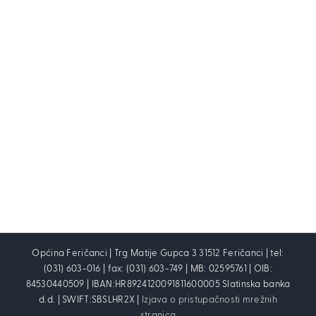
Općina Feričanci | Trg Matije Gupca 3 31512 Feričanci | tel:
(031) 603-016 | fax: (031) 603-749 | MB: 02595761 | OIB:
84530440509 | IBAN:HR8924120091811600005 Slatinska banka
d.d. | SWIFT:SBSLHR2X |
Izjava o pristupačnosti mrežnih
stranica