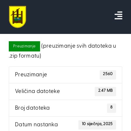
Skip
to
content
(preuzimanje svih datoteka u
Preuzimanje
.zip formatu)
2560
Preuzimanje
2.47 MB
Veličina datoteke
8
Broj datoteka
10 siječnja, 2025
Datum nastanka