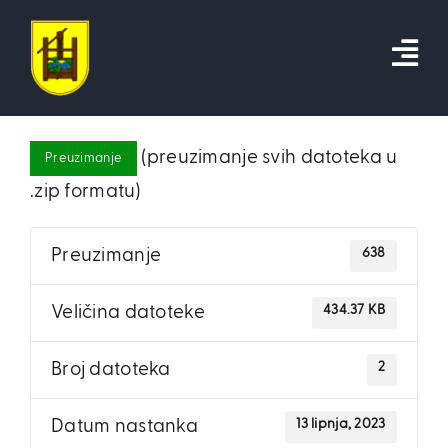
Skip
to
content
(preuzimanje svih datoteka u
Preuzimanje
.zip formatu)
638
Preuzimanje
434.37 KB
Veličina datoteke
2
Broj datoteka
13 lipnja, 2023
Datum nastanka