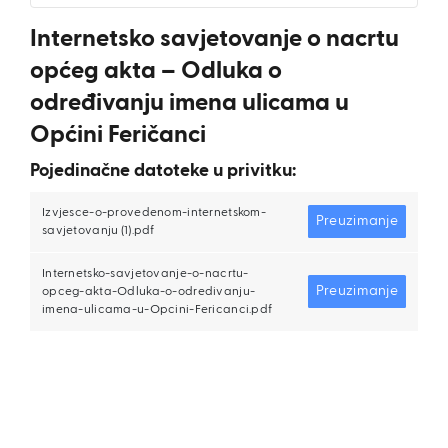
Internetsko savjetovanje o nacrtu
općeg akta – Odluka o
određivanju imena ulicama u
Općini Feričanci
Pojedinačne datoteke u privitku:
Izvjesce-o-provedenom-internetskom-
Preuzimanje
savjetovanju (1).pdf
Internetsko-savjetovanje-o-nacrtu-
Preuzimanje
opceg-akta-Odluka-o-odredivanju-
imena-ulicama-u-Opcini-Fericanci.pdf