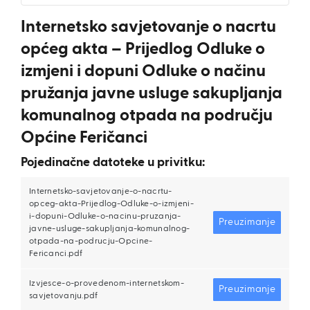
Internetsko savjetovanje o nacrtu
općeg akta – Prijedlog Odluke o
izmjeni i dopuni Odluke o načinu
pružanja javne usluge sakupljanja
komunalnog otpada na području
Općine Feričanci
Pojedinačne datoteke u privitku:
Internetsko-savjetovanje-o-nacrtu-
opceg-akta-Prijedlog-Odluke-o-izmjeni-
i-dopuni-Odluke-o-nacinu-pruzanja-
Preuzimanje
javne-usluge-sakupljanja-komunalnog-
otpada-na-podrucju-Opcine-
Fericanci.pdf
Izvjesce-o-provedenom-internetskom-
Preuzimanje
savjetovanju.pdf