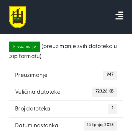
Skip
to
content
(preuzimanje svih datoteka u
Preuzimanje
.zip formatu)
947
Preuzimanje
723.26 KB
Veličina datoteke
2
Broj datoteka
15 lipnja, 2023
Datum nastanka