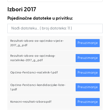
Izbori 2017
Pojedinačne datoteke u privitku:
Rezultati-izbora-za-općinsko-vijeće-
Preuzimanje
2017_g_.pdf
Rezultati-izbora-za-općinskog-
Preuzimanje
načelnika-2017_g_.pdf
Preuzimanje
Općina-Feričanci-načelnik-1.pdf
Općina-Feričanci-kandidacijske-liste-
Preuzimanje
1.pdf
Preuzimanje
Konacni-rezultati-izbora.pdf