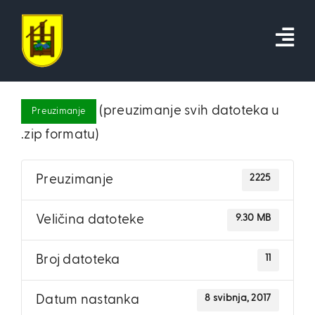
Skip
to
content
(preuzimanje svih datoteka u
Preuzimanje
.zip formatu)
2225
Preuzimanje
9.30 MB
Veličina datoteke
11
Broj datoteka
8 svibnja, 2017
Datum nastanka