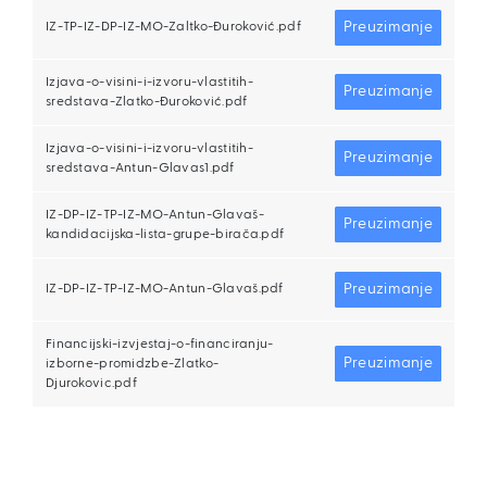
Preuzimanje
IZ-TP-IZ-DP-IZ-MO-Zaltko-Đuroković.pdf
Izjava-o-visini-i-izvoru-vlastitih-
Preuzimanje
sredstava-Zlatko-Đuroković.pdf
Izjava-o-visini-i-izvoru-vlastitih-
Preuzimanje
sredstava-Antun-Glavas1.pdf
IZ-DP-IZ-TP-IZ-MO-Antun-Glavaš-
Preuzimanje
kandidacijska-lista-grupe-birača.pdf
Preuzimanje
IZ-DP-IZ-TP-IZ-MO-Antun-Glavaš.pdf
Financijski-izvjestaj-o-financiranju-
Preuzimanje
izborne-promidzbe-Zlatko-
Djurokovic.pdf