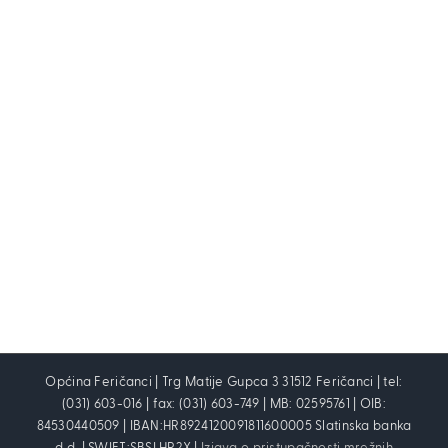
Općina Feričanci | Trg Matije Gupca 3 31512 Feričanci | tel:
(031) 603-016 | fax: (031) 603-749 | MB: 02595761 | OIB:
84530440509 | IBAN:HR8924120091811600005 Slatinska banka