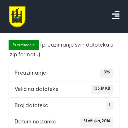
Skip
to
content
(preuzimanje svih datoteka u
Preuzimanje
.zip formatu)
396
Preuzimanje
135.19 KB
Veličina datoteke
1
Broj datoteka
31 ožujka, 2014
Datum nastanka