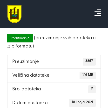
Skip
to
content
(preuzimanje svih datoteka u
Preuzimanje
.zip formatu)
3857
Preuzimanje
1.16 MB
Veličina datoteke
9
Broj datoteka
18 lipnja, 2021
Datum nastanka