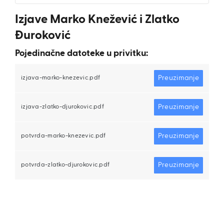
Izjave Marko Knežević i Zlatko
Đuroković
Pojedinačne datoteke u privitku:
Preuzimanje
izjava-marko-knezevic.pdf
Preuzimanje
izjava-zlatko-djurokovic.pdf
Preuzimanje
potvrda-marko-knezevic.pdf
Preuzimanje
potvrda-zlatko-djurokovic.pdf