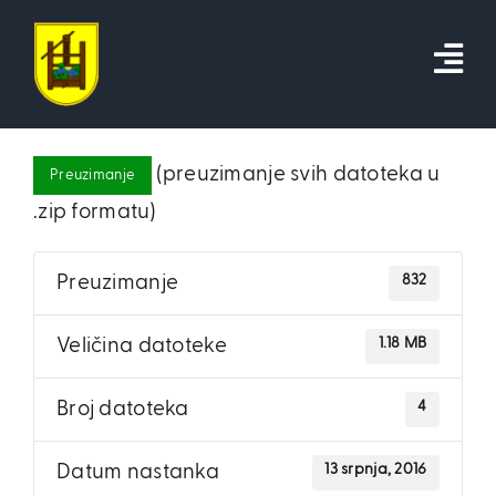
Skip
to
content
(preuzimanje svih datoteka u
Preuzimanje
.zip formatu)
832
Preuzimanje
1.18 MB
Veličina datoteke
4
Broj datoteka
13 srpnja, 2016
Datum nastanka