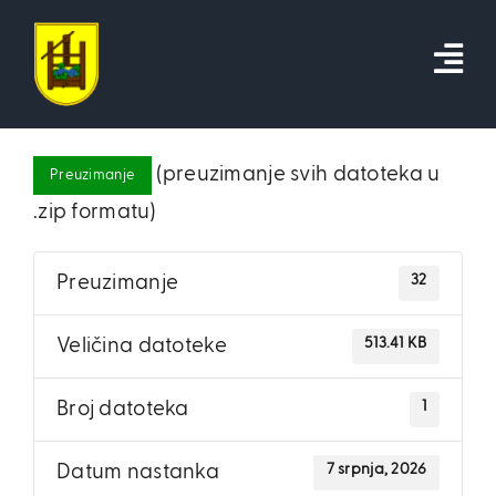
Skip
to
content
(preuzimanje svih datoteka u
Preuzimanje
.zip formatu)
32
Preuzimanje
513.41 KB
Veličina datoteke
1
Broj datoteka
7 srpnja, 2026
Datum nastanka