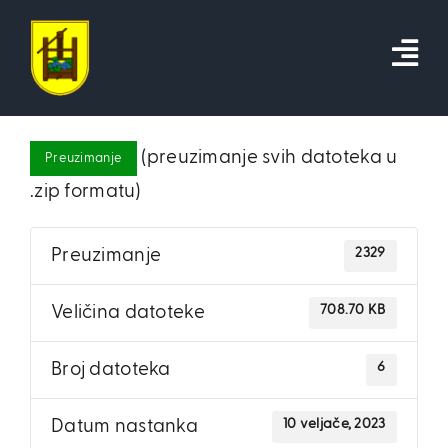
Skip
to
content
(preuzimanje svih datoteka u
Preuzimanje
.zip formatu)
2329
Preuzimanje
708.70 KB
Veličina datoteke
6
Broj datoteka
10 veljače, 2023
Datum nastanka