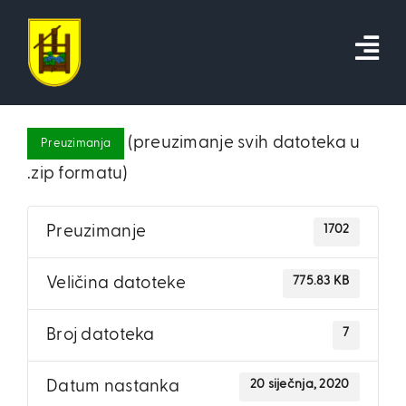
Skip
to
content
(preuzimanje svih datoteka u
Preuzimanja
.zip formatu)
1702
Preuzimanje
775.83 KB
Veličina datoteke
7
Broj datoteka
20 siječnja, 2020
Datum nastanka