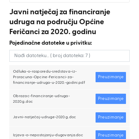
Javni natječaj za financiranje
udruga na području Općine
Feričanci za 2020. godinu
Pojedinačne datoteke u privitku:
Odluka-o-rasporedu-sredstava-iz-
Preuzimanje
Proracuna-Opcine-Fericanci-za-
financiranje-udruga-u-2020.-godini.pdf
Obrazac-financiranje-udruga-
Preuzimanje
2020.g..doc
Preuzimanje
Javni-natječaj-udruge-2020.g..doc
Preuzimanje
Izjava-o-nepostojanju-dugovanja.doc