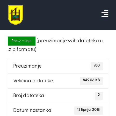
Skip
to
content
(preuzimanje svih datoteka u
Preuzimanje
.zip formatu)
780
Preuzimanje
849.06 KB
Veličina datoteke
2
Broj datoteka
12 lipnja, 2018
Datum nastanka