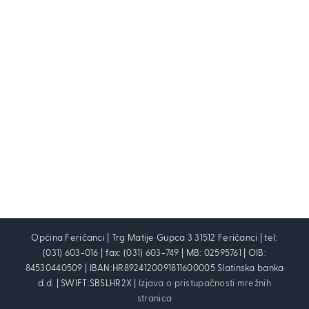
Općina Feričanci | Trg Matije Gupca 3 31512 Feričanci | tel:
(031) 603-016 | fax: (031) 603-749 | MB: 02595761 | OIB:
84530440509 | IBAN:HR8924120091811600005 Slatinska banka
d.d. | SWIFT:SBSLHR2X |
Izjava o pristupačnosti mrežnih
stranica