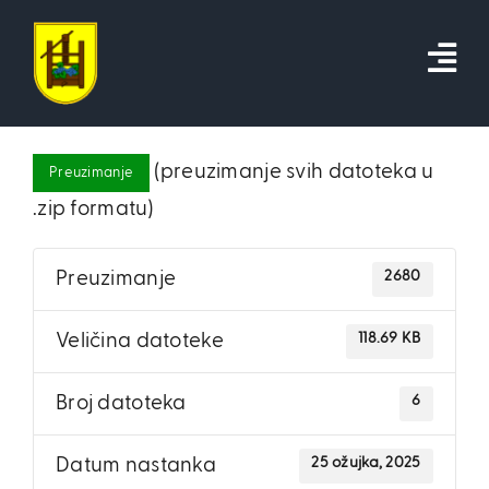
Skip
to
content
(preuzimanje svih datoteka u
Preuzimanje
.zip formatu)
2680
Preuzimanje
118.69 KB
Veličina datoteke
6
Broj datoteka
25 ožujka, 2025
Datum nastanka