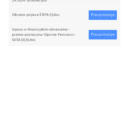
ZA 2024. GODINU.pdf
Preuzimanje
Obraza-prijave ŠTETA (1).doc
Izjava-o-financijskim-obvezama-
Preuzimanje
prema-proracunu-Opcine-Fericanci-
SUŠA (3) (1).doc