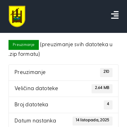
Skip
to
content
(preuzimanje svih datoteka u
Preuzimanje
.zip formatu)
210
Preuzimanje
2.64 MB
Veličina datoteke
4
Broj datoteka
14 listopada, 2025
Datum nastanka