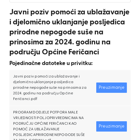
Javni poziv pomoći za ublažavanje
i djelomično uklanjanje posljedica
prirodne nepogode suše na
prinosima za 2024. godinu na
području Općine Feričanci
Pojedinačne datoteke u privitku:
Javni poziv pomoći za ublažavanje i
djelomično uklanjanje posljedica
Preuzimanje
prirodne nepogode suše na prinosima za
2024. godinu na području Općine
Feričanci.pdf
PROGRAM DODJELE POTPORA MALE
VRIJEDNOSTI POLJOPRIVREDNICIMA NA
PODRUČJU OPĆINE FERIČANCI KAO
Preuzimanje
POMOĆ ZA UBLAŽAVANJE
POSLJEDICAPRIRODNE NEPOGODE SUŠE