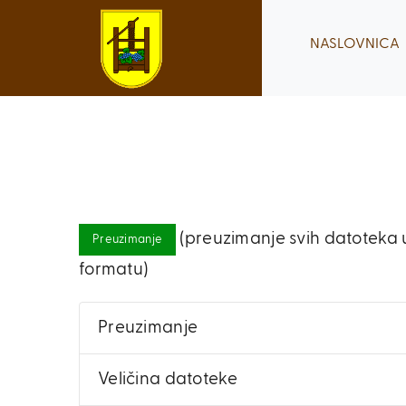
Skip
to
NASLOVNICA
content
(preuzimanje svih datoteka u
Preuzimanje
formatu)
Preuzimanje
Veličina datoteke