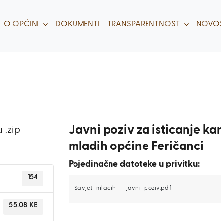
O OPĆINI
DOKUMENTI
TRANSPARENTNOST
NOVOS
Javni poziv za isticanje k
 .zip
mladih općine Feričanci
Pojedinačne datoteke u privitku:
154
Savjet_mladih_-_javni_poziv.pdf
55.08 KB