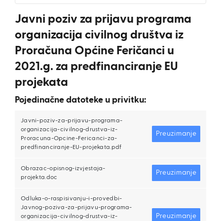
Javni poziv za prijavu programa
organizacija civilnog društva iz
Proračuna Općine Feričanci u
2021.g. za predfinanciranje EU
projekata
Pojedinačne datoteke u privitku:
Javni-poziv-za-prijavu-programa-
organizacija-civilnog-drustva-iz-
Preuzimanje
Proracuna-Opcine-Fericanci-za-
predfinanciranje-EU-projekata.pdf
Obrazac-opisnog-izvjestaja-
Preuzimanje
projekta.doc
Odluka-o-raspisivanju-i-provedbi-
Javnog-poziva-za-prijavu-programa-
Preuzimanje
organizacija-civilnog-drustva-iz-