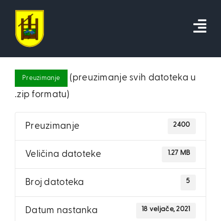
Skip
to
content
(preuzimanje svih datoteka u
Preuzimanje
.zip formatu)
2400
Preuzimanje
1.27 MB
Veličina datoteke
5
Broj datoteka
18 veljače, 2021
Datum nastanka