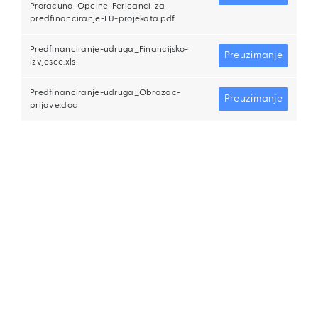
Proracuna-Opcine-Fericanci-za-
predfinanciranje-EU-projekata.pdf
Predfinanciranje-udruga_Financijsko-
Preuzimanje
izvjesce.xls
Predfinanciranje-udruga_Obrazac-
Preuzimanje
prijave.doc