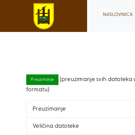
Skip
to
NASLOVNICA
content
(preuzimanje svih datoteka u
Preuzimanje
formatu)
Preuzimanje
Veličina datoteke