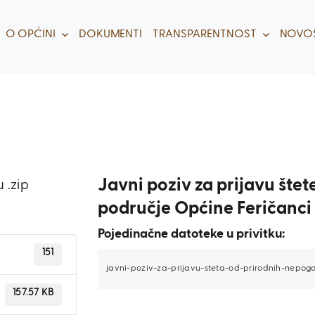
O OPĆINI
DOKUMENTI
TRANSPARENTNOST
NOVOS
Javni poziv za prijavu šte
 .zip
područje Općine Feričanci
Pojedinačne datoteke u privitku:
151
javni-poziv-za-prijavu-steta-od-prirodnih-nepog
157.57 KB