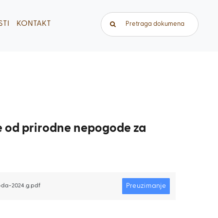
Traži...
TI
KONTAKT
te od prirodne nepogode za
Preuzimanje
oda-2024.g.pdf