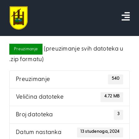
Skip
to
content
(preuzimanje svih datoteka u
Preuzimanje
.zip formatu)
540
Preuzimanje
4.72 MB
Veličina datoteke
3
Broj datoteka
13 studenoga, 2024
Datum nastanka