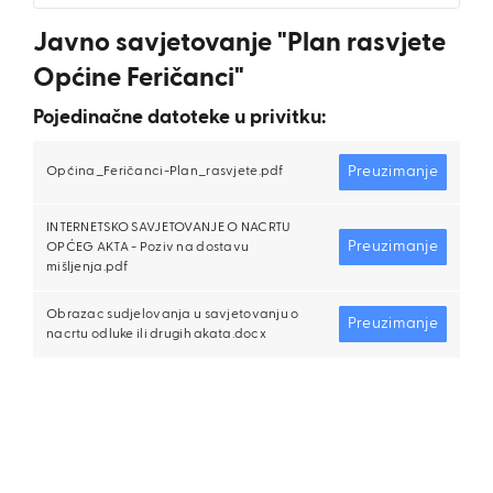
Javno savjetovanje "Plan rasvjete
Općine Feričanci"
Pojedinačne datoteke u privitku:
Preuzimanje
Općina_Feričanci-Plan_rasvjete.pdf
INTERNETSKO SAVJETOVANJE O NACRTU
Preuzimanje
OPĆEG AKTA - Poziv na dostavu
mišljenja.pdf
Obrazac sudjelovanja u savjetovanju o
Preuzimanje
nacrtu odluke ili drugih akata.docx