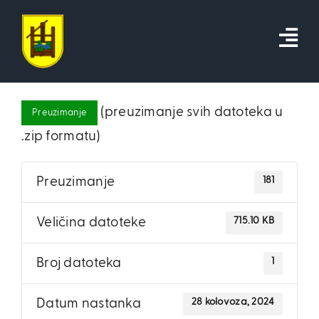
Skip
to
content
(preuzimanje svih datoteka u
Preuzimanje
.zip formatu)
181
Preuzimanje
715.10 KB
Veličina datoteke
1
Broj datoteka
28 kolovoza, 2024
Datum nastanka