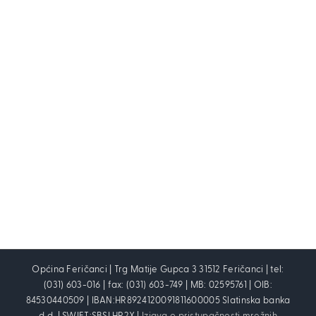
Općina Feričanci | Trg Matije Gupca 3 31512 Feričanci | tel:
(031) 603-016 | fax: (031) 603-749 | MB: 02595761 | OIB:
84530440509 | IBAN:HR8924120091811600005 Slatinska banka