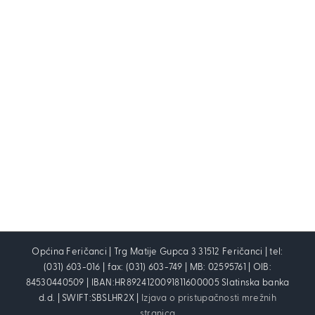
Općina Feričanci | Trg Matije Gupca 3 31512 Feričanci | tel:
(031) 603-016 | fax: (031) 603-749 | MB: 02595761 | OIB:
84530440509 | IBAN:HR8924120091811600005 Slatinska banka
d.d. | SWIFT:SBSLHR2X |
Izjava o pristupačnosti mrežnih
stranica