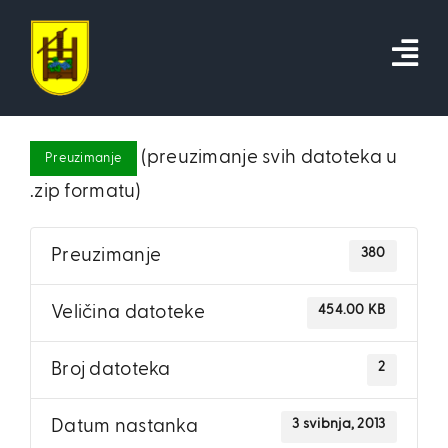
Skip
to
content
(preuzimanje svih datoteka u
Preuzimanje
.zip formatu)
380
Preuzimanje
454.00 KB
Veličina datoteke
2
Broj datoteka
3 svibnja, 2013
Datum nastanka