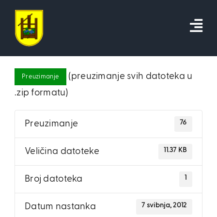
Skip
to
content
(preuzimanje svih datoteka u
Preuzimanje
.zip formatu)
76
Preuzimanje
11.37 KB
Veličina datoteke
1
Broj datoteka
7 svibnja, 2012
Datum nastanka