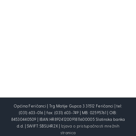
Općina Feričanci | Trg Matije Gupca 3 31512 Feričanci | tel:
(031) 603-016 | fax: (031) 603-749 | MB: 02595761 | OIB:
84530440509 | IBAN:HR8924120091811600005 Slatinska banka
d.d. | SWIFT:SBSLHR2X |
Izjava o pristupačnosti mrežnih
stranica