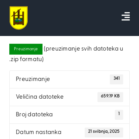
Skip
to
content
(preuzimanje svih datoteka u
Preuzimanje
.zip formatu)
341
Preuzimanje
659.19 KB
Veličina datoteke
1
Broj datoteka
21 svibnja, 2025
Datum nastanka