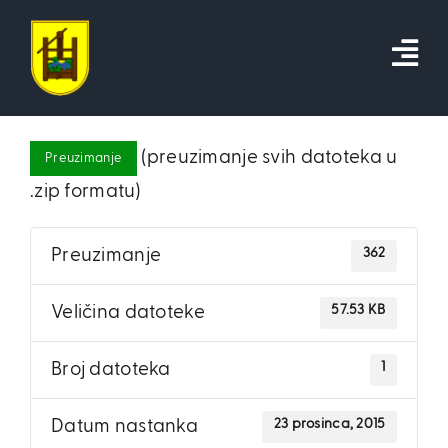
Skip
to
content
(preuzimanje svih datoteka u
Preuzimanje
.zip formatu)
362
Preuzimanje
57.53 KB
Veličina datoteke
1
Broj datoteka
23 prosinca, 2015
Datum nastanka