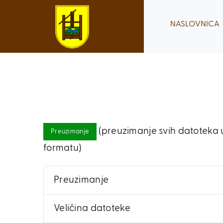
Skip
to
NASLOVNICA
content
(preuzimanje svih datoteka u
Preuzimanje
formatu)
Preuzimanje
Veličina datoteke