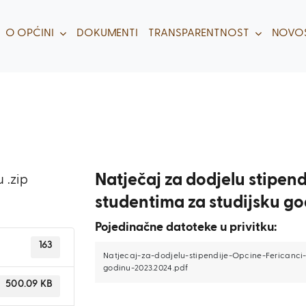
O OPĆINI
DOKUMENTI
TRANSPARENTNOST
NOVOS
Natječaj za dodjelu stipen
 .zip
studentima za studijsku g
Pojedinačne datoteke u privitku:
163
Natjecaj-za-dodjelu-stipendije-Opcine-Fericanci
godinu-2023.2024.pdf
500.09 KB