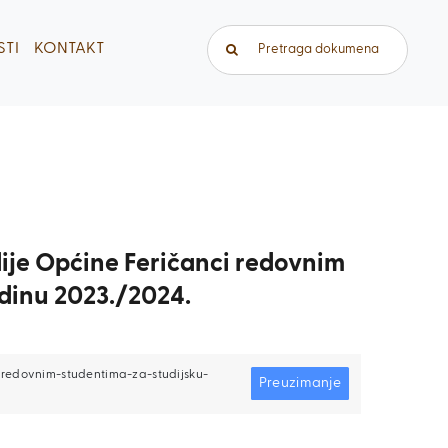
Traži...
TI
KONTAKT
dije Općine Feričanci redovnim
odinu 2023./2024.
-redovnim-studentima-za-studijsku-
Preuzimanje