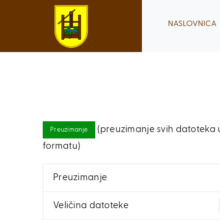
Skip
to
NASLOVNICA
content
(preuzimanje svih datoteka u
Preuzimanje
formatu)
Preuzimanje
Veličina datoteke