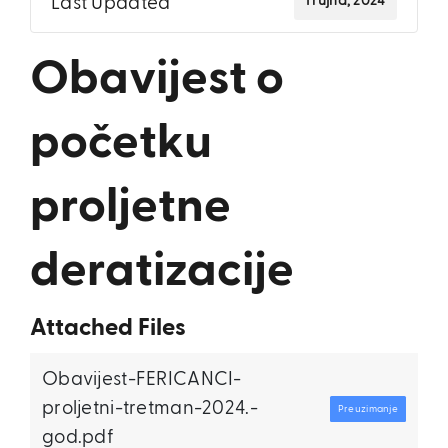
1 rujna, 2024
Last Updated
Obavijest o
početku
proljetne
deratizacije
Attached Files
Obavijest-FERICANCI-
proljetni-tretman-2024.-
Preuzimanje
god.pdf