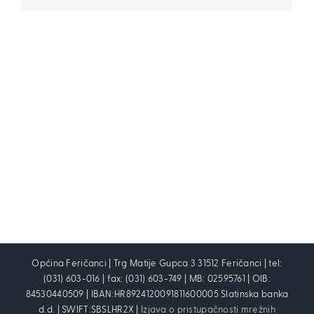
Općina Feričanci | Trg Matije Gupca 3 31512 Feričanci | tel:
(031) 603-016 | fax: (031) 603-749 | MB: 02595761 | OIB:
84530440509 | IBAN:HR8924120091811600005 Slatinska banka
d.d. | SWIFT:SBSLHR2X |
Izjava o pristupačnosti mrežnih