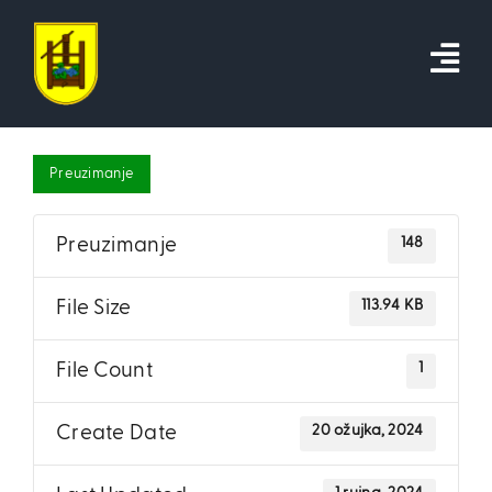
Skip
to
content
Preuzimanje
148
Preuzimanje
113.94 KB
File Size
1
File Count
20 ožujka, 2024
Create Date