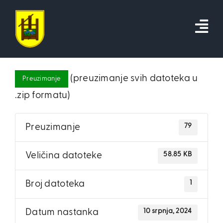
Skip
to
content
(preuzimanje svih datoteka u
Preuzimanje
.zip formatu)
79
Preuzimanje
58.85 KB
Veličina datoteke
1
Broj datoteka
10 srpnja, 2024
Datum nastanka