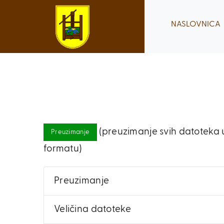
Skip
to
NASLOVNICA
content
(preuzimanje svih datoteka u
Preuzimanje
formatu)
Preuzimanje
Veličina datoteke