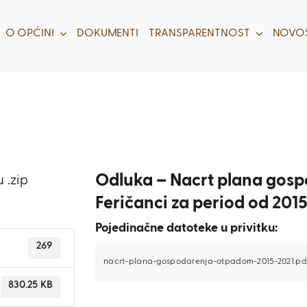
O OPĆINI
DOKUMENTI
TRANSPARENTNOST
NOVOS
Odluka – Nacrt plana gos
 .zip
Feričanci za period od 2015
Pojedinačne datoteke u privitku:
269
nacrt-plana-gospodarenja-otpadom-2015-2021.pd
830.25 KB