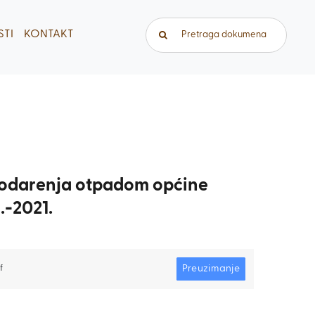
Traži...
TI
KONTAKT
podarenja otpadom općine
.-2021.
Preuzimanje
f