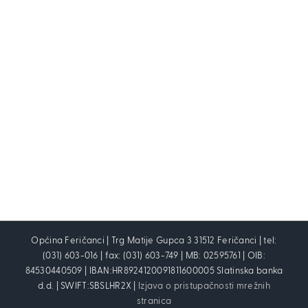
Općina Feričanci | Trg Matije Gupca 3 31512 Feričanci | tel:
(031) 603-016 | fax: (031) 603-749 | MB: 02595761 | OIB:
84530440509 | IBAN:HR8924120091811600005 Slatinska banka
d.d. | SWIFT:SBSLHR2X |
Izjava o pristupačnosti mrežnih
stranica