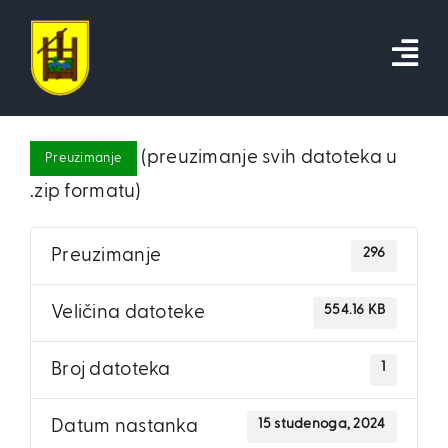
Skip
to
content
(preuzimanje svih datoteka u
Preuzimanje
.zip formatu)
296
Preuzimanje
554.16 KB
Veličina datoteke
1
Broj datoteka
15 studenoga, 2024
Datum nastanka