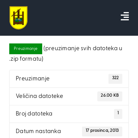
Skip
to
content
(preuzimanje svih datoteka u
Preuzimanje
.zip formatu)
322
Preuzimanje
26.00 KB
Veličina datoteke
1
Broj datoteka
17 prosinca, 2013
Datum nastanka