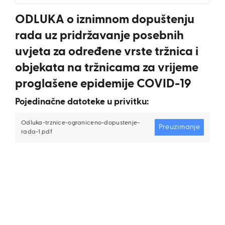
ODLUKA o iznimnom dopuštenju
rada uz pridržavanje posebnih
uvjeta za određene vrste tržnica i
objekata na tržnicama za vrijeme
proglašene epidemije COVID-19
Pojedinačne datoteke u privitku:
Odluka-trznice-ograniceno-dopustenje-
Preuzimanje
rada-1.pdf