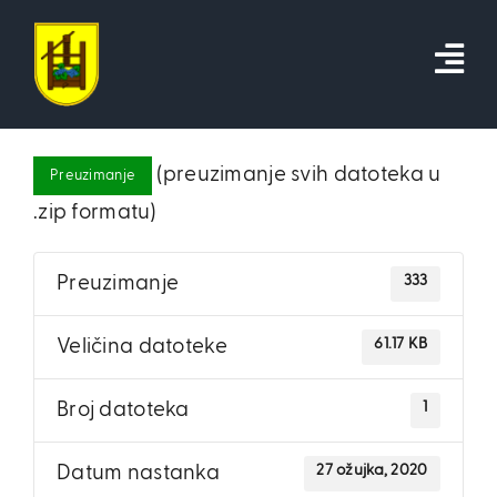
Skip
to
content
(preuzimanje svih datoteka u
Preuzimanje
.zip formatu)
333
Preuzimanje
61.17 KB
Veličina datoteke
1
Broj datoteka
27 ožujka, 2020
Datum nastanka