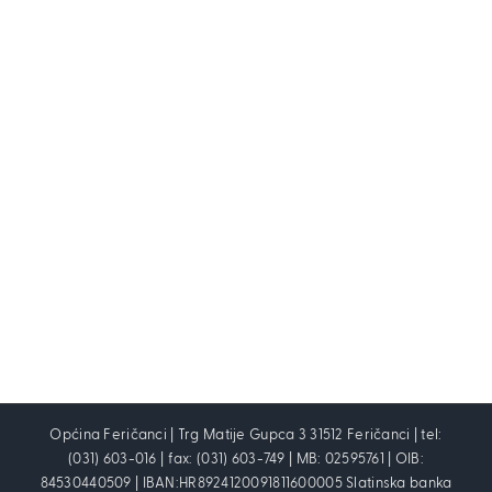
Općina Feričanci | Trg Matije Gupca 3 31512 Feričanci | tel:
(031) 603-016 | fax: (031) 603-749 | MB: 02595761 | OIB:
84530440509 | IBAN:HR8924120091811600005 Slatinska banka