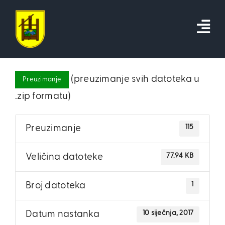
Skip
to
content
(preuzimanje svih datoteka u
Preuzimanje
.zip formatu)
115
Preuzimanje
77.94 KB
Veličina datoteke
1
Broj datoteka
10 siječnja, 2017
Datum nastanka