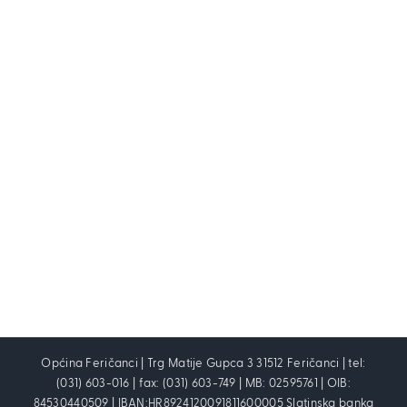
Općina Feričanci | Trg Matije Gupca 3 31512 Feričanci | tel:
(031) 603-016 | fax: (031) 603-749 | MB: 02595761 | OIB:
84530440509 | IBAN:HR8924120091811600005 Slatinska banka