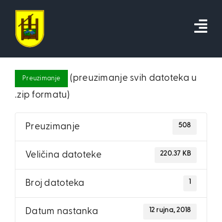
Skip
to
content
(preuzimanje svih datoteka u
Preuzimanje
.zip formatu)
508
Preuzimanje
220.37 KB
Veličina datoteke
1
Broj datoteka
12 rujna, 2018
Datum nastanka