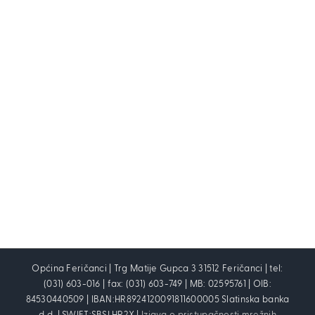
Općina Feričanci | Trg Matije Gupca 3 31512 Feričanci | tel:
(031) 603-016 | fax: (031) 603-749 | MB: 02595761 | OIB:
84530440509 | IBAN:HR8924120091811600005 Slatinska banka