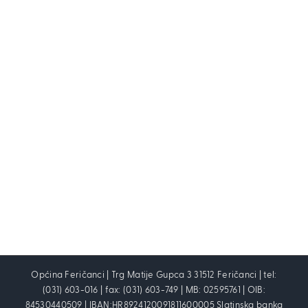
Općina Feričanci | Trg Matije Gupca 3 31512 Feričanci | tel:
(031) 603-016 | fax: (031) 603-749 | MB: 02595761 | OIB:
84530440509 | IBAN:HR8924120091811600005 Slatinska banka