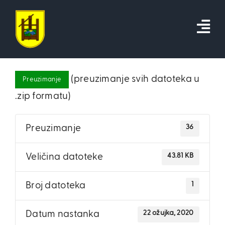
Skip
to
content
(preuzimanje svih datoteka u
Preuzimanje
.zip formatu)
36
Preuzimanje
43.81 KB
Veličina datoteke
1
Broj datoteka
22 ožujka, 2020
Datum nastanka