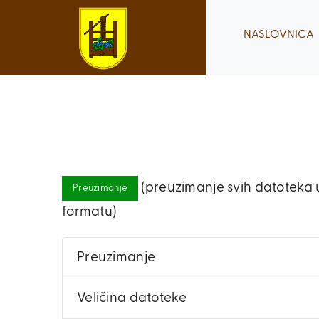
Skip
to
NASLOVNICA
content
(preuzimanje svih datoteka u
Preuzimanje
formatu)
Preuzimanje
Veličina datoteke