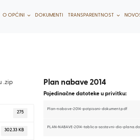
O OPĆINI
DOKUMENTI
TRANSPARENTNOST
NOVOS
Plan nabave 2014
 .zip
Pojedinačne datoteke u privitku:
Plan-nabave-2014-potpisani-dokument.pdf
275
PLAN-NABAVE-2014-tablica-sastavni-dio-plana.d
302.33 KB