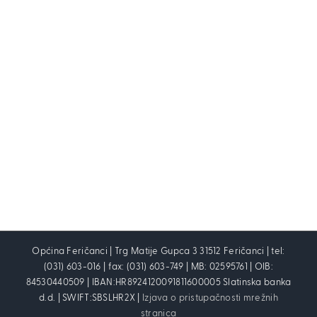
Općina Feričanci | Trg Matije Gupca 3 31512 Feričanci | tel:
(031) 603-016 | fax: (031) 603-749 | MB: 02595761 | OIB:
84530440509 | IBAN:HR8924120091811600005 Slatinska banka
d.d. | SWIFT:SBSLHR2X |
Izjava o pristupačnosti mrežnih
stranica