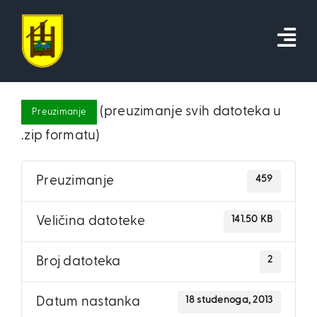
Skip
to
content
(preuzimanje svih datoteka u
Preuzimanje
.zip formatu)
459
Preuzimanje
141.50 KB
Veličina datoteke
2
Broj datoteka
18 studenoga, 2013
Datum nastanka