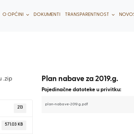
O OPĆINI
DOKUMENTI
TRANSPARENTNOST
NOVOS
Plan nabave za 2019.g.
 .zip
Pojedinačne datoteke u privitku:
plan-nabave-2019.g..pdf
213
571.03 KB