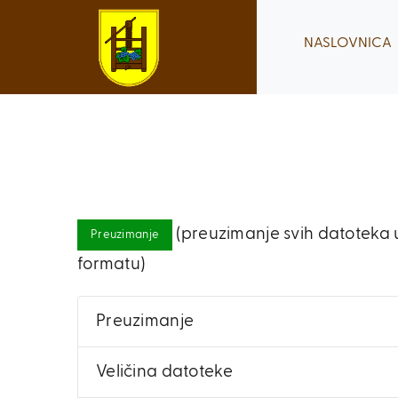
Skip
to
NASLOVNICA
content
(preuzimanje svih datoteka u
Preuzimanje
formatu)
Preuzimanje
Veličina datoteke