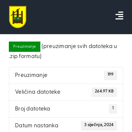
Skip
to
content
(preuzimanje svih datoteka u
Preuzimanje
.zip formatu)
199
Preuzimanje
264.97 KB
Veličina datoteke
1
Broj datoteka
3 siječnja, 2024
Datum nastanka